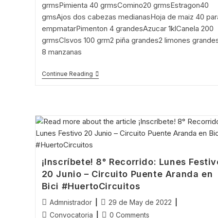
grmsPimienta 40 grmsComino20 grmsEstragon40
gmsAjos dos cabezas medianasHoja de maiz 40 par
empmatarPimenton 4 grandesAzucar 1klCanela 200
grmsClsvos 100 grm2 piña grandes2 limones grandes
8 manzanas
Tamal
Continue Reading
De
Maíz
Morado
¡Inscríbete! 8° Recorrido: Lunes Festiv
20 Junio – Circuito Puente Aranda en
Bici #HuertoCircuitos
Post
Post
Admnistrador
29 de May de 2022
author:
published:
Post
Post
Convocatoria
0 Comments