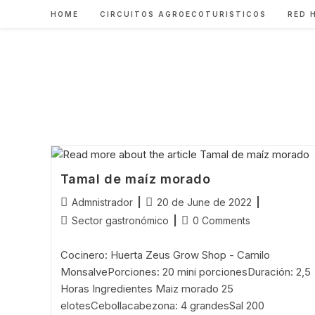
Skip
HOME
CIRCUITOS AGROECOTURISTICOS
RED 
to
content
Tamal de maíz morado
Post
Post
Admnistrador
20 de June de 2022
author:
published:
Post
Post
Sector gastronómico
0 Comments
category:
comments:
Cocinero: Huerta Zeus Grow Shop - Camilo
MonsalvePorciones: 20 mini porcionesDuración: 2,5
Horas Ingredientes Maiz morado 25
elotesCebollacabezona: 4 grandesSal 200