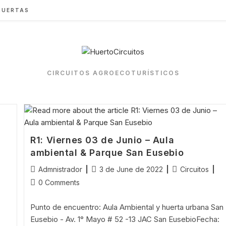
HUERTAS
CIRCUITOS AGROECOTURÍSTICOS
R1: Viernes 03 de Junio – Aula
ambiental & Parque San Eusebio
Post
Post
Post
Admnistrador
3 de June de 2022
Circuitos
author:
published:
category:
Post
0 Comments
comments:
Punto de encuentro: Aula Ambiental y huerta urbana San
Eusebio - Av. 1° Mayo # 52 -13 JAC San EusebioFecha: