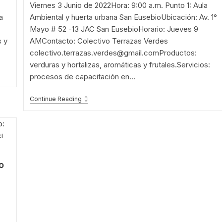
Viernes 3 Junio de 2022Hora: 9:00 a.m. Punto 1: Aula
a
Ambiental y huerta urbana San EusebioUbicación: Av. 1°
Mayo # 52 -13 JAC San EusebioHorario: Jueves 9
 y
AMContacto: Colectivo Terrazas Verdes
colectivo.terrazas.verdes@gmail.comProductos:
verduras y hortalizas, aromáticas y frutales.Servicios:
procesos de capacitación en…
R1:
Continue Reading
Viernes
03
De
Junio
–
Aula
Ambiental
&
o
Parque
San
Eusebio