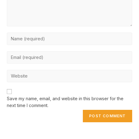
Enter
your
name
Enter
or
your
username
email
to
Enter
address
comment
your
to
website
comment
URL
Save my name, email, and website in this browser for the
(optional)
next time I comment.