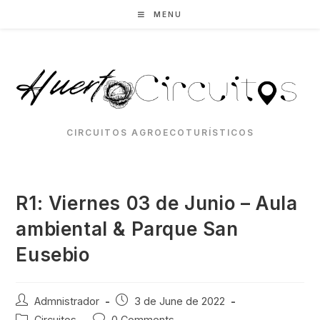
Skip
MENU
to
content
CIRCUITOS AGROECOTURÍSTICOS
R1: Viernes 03 de Junio – Aula
ambiental & Parque San
Eusebio
Post
Post
Admnistrador
3 de June de 2022
author:
published:
Post
Post
Circuitos
0 Comments