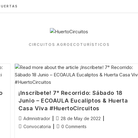
HUERTAS
CIRCUITOS AGROECOTURÍSTICOS
o
¡Inscríbete! 7° Recorrido: Sábado 18
Junio – ECOAULA Eucaliptos & Huerta
Casa Viva #HuertoCircuitos
Post
Post
Admnistrador
28 de May de 2022
author:
published:
Post
Post
Convocatoria
0 Comments
category:
comments: