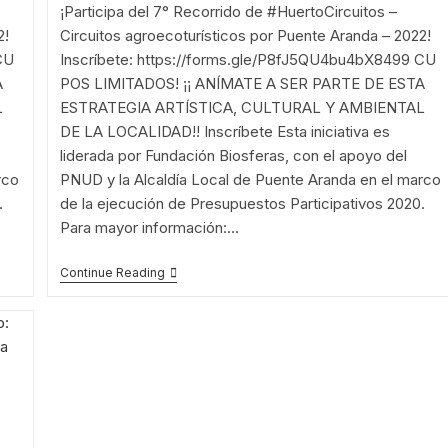
¡Participa del 7° Recorrido de #HuertoCircuitos –
2!
Circuitos agroecoturísticos por Puente Aranda – 2022!
CU
Inscríbete: https://forms.gle/P8fJ5QU4bu4bX8499 CU
A
POS LIMITADOS! ¡¡ ANÍMATE A SER PARTE DE ESTA
L
ESTRATEGIA ARTÍSTICA, CULTURAL Y AMBIENTAL
DE LA LOCALIDAD!! Inscríbete Esta iniciativa es
liderada por Fundación Biosferas, con el apoyo del
rco
PNUD y la Alcaldía Local de Puente Aranda en el marco
.
de la ejecución de Presupuestos Participativos 2020.
Para mayor información:…
¡Inscríbete!
Continue Reading
7°
Recorrido:
Sábado
18
Junio
–
ECOAULA
Eucaliptos
&
Huerta