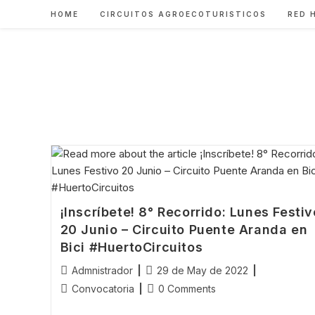
Skip
HOME
CIRCUITOS AGROECOTURISTICOS
RED 
to
content
¡Inscríbete! 8° Recorrido: Lunes Festiv
20 Junio – Circuito Puente Aranda en
Bici #HuertoCircuitos
Post
Post
Admnistrador
29 de May de 2022
author:
published:
Post
Post
Convocatoria
0 Comments
category:
comments: