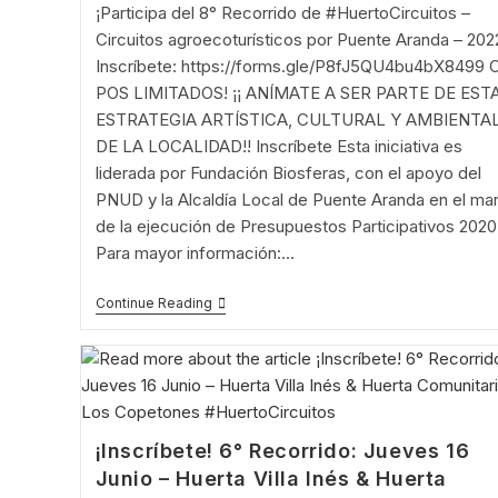
¡Participa del 8° Recorrido de #HuertoCircuitos –
Circuitos agroecoturísticos por Puente Aranda – 202
Inscríbete: https://forms.gle/P8fJ5QU4bu4bX8499 
POS LIMITADOS! ¡¡ ANÍMATE A SER PARTE DE EST
ESTRATEGIA ARTÍSTICA, CULTURAL Y AMBIENTA
DE LA LOCALIDAD!! Inscríbete Esta iniciativa es
liderada por Fundación Biosferas, con el apoyo del
PNUD y la Alcaldía Local de Puente Aranda en el ma
de la ejecución de Presupuestos Participativos 2020
Para mayor información:…
¡Inscríbete!
Continue Reading
8°
Recorrido:
Lunes
Festivo
20
Junio
–
Circuito
¡Inscríbete! 6° Recorrido: Jueves 16
Puente
Junio – Huerta Villa Inés & Huerta
Aranda