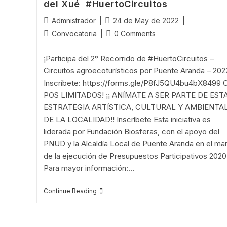
Los
del Xué #HuertoCircuitos
Copetones
#HuertoCircuitos
Post
Post
Admnistrador
24 de May de 2022
author:
published:
Post
Post
Convocatoria
0 Comments
category:
comments:
¡Participa del 2° Recorrido de #HuertoCircuitos –
Circuitos agroecoturísticos por Puente Aranda – 202
Inscríbete: https://forms.gle/P8fJ5QU4bu4bX8499 
POS LIMITADOS! ¡¡ ANÍMATE A SER PARTE DE EST
ESTRATEGIA ARTÍSTICA, CULTURAL Y AMBIENTA
DE LA LOCALIDAD!! Inscríbete Esta iniciativa es
liderada por Fundación Biosferas, con el apoyo del
PNUD y la Alcaldía Local de Puente Aranda en el ma
de la ejecución de Presupuestos Participativos 2020
Para mayor información:…
¡Inscríbete!
Continue Reading
2°
Recorrido:
Sábado
4