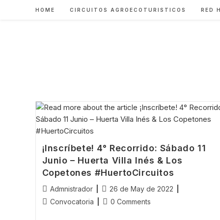
Skip
HOME
CIRCUITOS AGROECOTURISTICOS
RED 
to
content
¡Inscríbete! 4° Recorrido: Sábado 11
Junio – Huerta Villa Inés & Los
Copetones #HuertoCircuitos
Post
Post
Admnistrador
26 de May de 2022
author:
published:
Post
Post
Convocatoria
0 Comments
category:
comments: