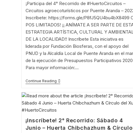
¡Participa del 4° Recorrido de #HuertoCircuitos –
Circuitos agroecoturísticos por Puente Aranda – 202
Inscríbete: https://forms.gle/P8fJ5QU4bu4bX8499 
POS LIMITADOS! ¡¡ ANÍMATE A SER PARTE DE EST
ESTRATEGIA ARTÍSTICA, CULTURAL Y AMBIENTA
DE LA LOCALIDAD!! Inscríbete Esta iniciativa es
liderada por Fundación Biosferas, con el apoyo del
PNUD y la Alcaldía Local de Puente Aranda en el ma
de la ejecución de Presupuestos Participativos 2020
Para mayor información:…
¡Inscríbete!
Continue Reading
4°
Recorrido:
Sábado
11
Junio
–
Huerta
Villa
¡Inscríbete! 2° Recorrido: Sábado 4
Inés
Junio – Huerta Chibchazhum & Círculo
&