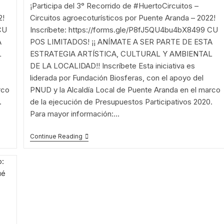
¡Participa del 3° Recorrido de #HuertoCircuitos –
2!
Circuitos agroecoturísticos por Puente Aranda – 2022!
CU
Inscríbete: https://forms.gle/P8fJ5QU4bu4bX8499 CU
A
POS LIMITADOS! ¡¡ ANÍMATE A SER PARTE DE ESTA
L
ESTRATEGIA ARTÍSTICA, CULTURAL Y AMBIENTAL
DE LA LOCALIDAD!! Inscríbete Esta iniciativa es
liderada por Fundación Biosferas, con el apoyo del
rco
PNUD y la Alcaldía Local de Puente Aranda en el marco
.
de la ejecución de Presupuestos Participativos 2020.
Para mayor información:…
¡Inscríbete!
Continue Reading
3°
Recorrido:
Domingo
5
Junio
–
Huerta
Hojas
De
Esperanza