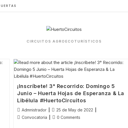
HUERTAS
CIRCUITOS AGROECOTURÍSTICOS
¡Inscríbete! 3° Recorrido: Domingo 5
Junio – Huerta Hojas de Esperanza & La
Libélula #HuertoCircuitos
Post
Post
Admnistrador
25 de May de 2022
author:
published:
Post
Post
Convocatoria
0 Comments
category:
comments: