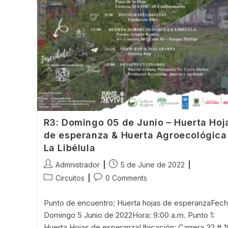
R3: Domingo 05 de Junio – Huerta Hoj
de esperanza & Huerta Agroecológica
La Libélula
Post
Post
Admnistrador
5 de June de 2022
author:
published:
Post
Post
Circuitos
0 Comments
category:
comments:
Punto de encuentro: Huerta hojas de esperanzaFech
Domingo 5 Junio de 2022Hora: 9:00 a.m. Punto 1:
Huerta Hojas de esperanzaUbicación: Carrera 32 # 