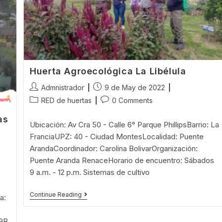
Huerta Agroecológica La Libélula
Post
Post
Admnistrador
9 de May de 2022
author:
published:
Post
Post
RED de huertas
0 Comments
category:
comments:
as
Ubicación: Av Cra 50 - Calle 6° Parque PhillipsBarrio: La
FranciaUPZ: 40 - Ciudad MontesLocalidad: Puente
ArandaCoordinador: Carolina BolivarOrganización:
Puente Aranda RenaceHorario de encuentro: Sábados
9 a.m. - 12 p.m. Sistemas de cultivo
Huerta
Continue Reading
a:
Agroecológica
La
Libélula
19B