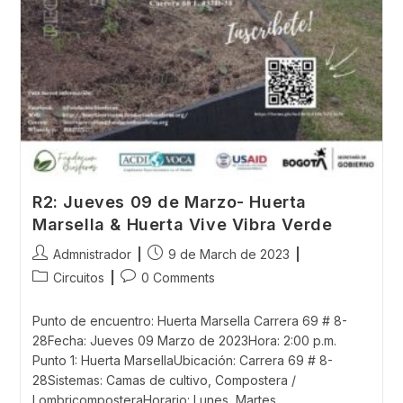
R2: Jueves 09 de Marzo- Huerta
Marsella & Huerta Vive Vibra Verde
Post
Post
Admnistrador
9 de March de 2023
author:
published:
Post
Post
Circuitos
0 Comments
category:
comments:
Punto de encuentro: Huerta Marsella Carrera 69 # 8-
28Fecha: Jueves 09 Marzo de 2023Hora: 2:00 p.m.
Punto 1: Huerta MarsellaUbicación: Carrera 69 # 8-
28Sistemas: Camas de cultivo, Compostera /
LombricomposteraHorario: Lunes, Martes,