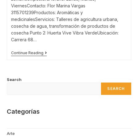
ViernesContacto: Flor Marina Vargas
3115701239Productos: Aromáticas y
medicinalesServicios: Talleres de agricultura urbana,
cosecha de agua, transformación de productos de
cosecha Punto 2: Huerta Vive Vibra VerdeUbicación:
Carrera 68…
R2:
Continue Reading
Jueves
09
De
Marzo-
Huerta
Search
Marsella
&
SEARCH
Huerta
Vive
Vibra
Verde
Categorías
Arte