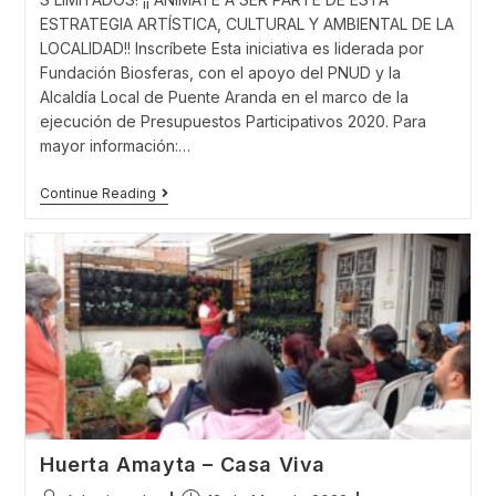
ESTRATEGIA ARTÍSTICA, CULTURAL Y AMBIENTAL DE LA
LOCALIDAD!! Inscríbete Esta iniciativa es liderada por
Fundación Biosferas, con el apoyo del PNUD y la
Alcaldía Local de Puente Aranda en el marco de la
ejecución de Presupuestos Participativos 2020. Para
mayor información:…
¡Inscríbete!
Continue Reading
7°
Recorrido:
Sábado
18
Junio
–
ECOAULA
Eucaliptos
&
Huerta
Casa
Viva
#HuertoCircuitos
Huerta Amayta – Casa Viva