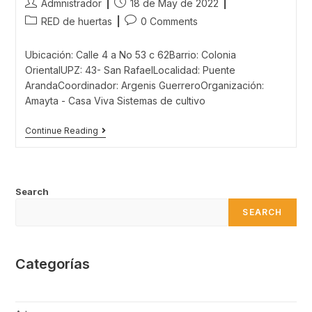
Post
Post
Admnistrador
18 de May de 2022
author:
published:
Post
Post
RED de huertas
0 Comments
category:
comments:
Ubicación: Calle 4 a No 53 c 62Barrio: Colonia
OrientalUPZ: 43- San RafaelLocalidad: Puente
ArandaCoordinador: Argenis GuerreroOrganización:
Amayta - Casa Viva Sistemas de cultivo
Huerta
Continue Reading
Amayta
–
Casa
Viva
Search
SEARCH
Categorías