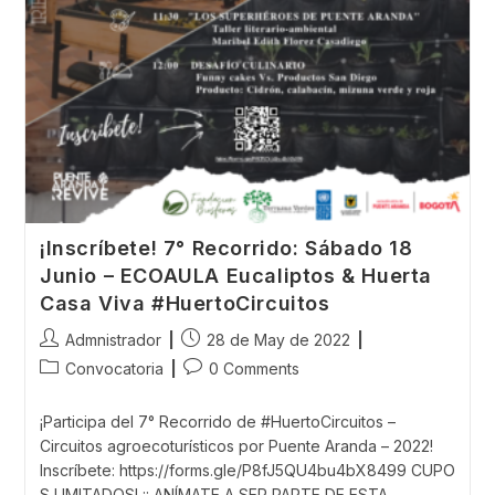
¡Inscríbete! 7° Recorrido: Sábado 18
Junio – ECOAULA Eucaliptos & Huerta
Casa Viva #HuertoCircuitos
Post
Post
Admnistrador
28 de May de 2022
author:
published:
Post
Post
Convocatoria
0 Comments
category:
comments:
¡Participa del 7° Recorrido de #HuertoCircuitos –
Circuitos agroecoturísticos por Puente Aranda – 2022!
Inscríbete: https://forms.gle/P8fJ5QU4bu4bX8499 CUPO
S LIMITADOS! ¡¡ ANÍMATE A SER PARTE DE ESTA